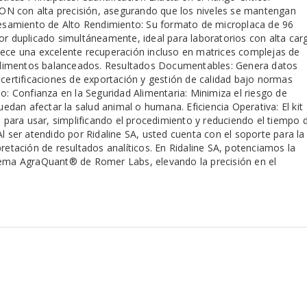
N con alta precisión, asegurando que los niveles se mantengan
ocesamiento de Alto Rendimiento: Su formato de microplaca de 96
or duplicado simultáneamente, ideal para laboratorios con alta car
rece una excelente recuperación incluso en matrices complejas de
y alimentos balanceados. Resultados Documentables: Genera datos
 certificaciones de exportación y gestión de calidad bajo normas
io: Confianza en la Seguridad Alimentaria: Minimiza el riesgo de
dan afectar la salud animal o humana. Eficiencia Operativa: El kit
os para usar, simplificando el procedimiento y reduciendo el tiempo 
Al ser atendido por Ridaline SA, usted cuenta con el soporte para la
pretación de resultados analíticos. En Ridaline SA, potenciamos la
stema AgraQuant® de Romer Labs, elevando la precisión en el