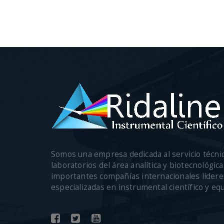
Somos una empresa dedicada al servicio técni
laboratorios del área analítica y biotecnológi
importantes compañías internacionales lídere
especializadas en instrumental científico y eq