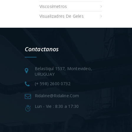
Viscosímetros
Visualizadres De Geles
Contactanos
Belastiquí 1537, Montevideo,
URUGUAY
(+ 598) 2600 0732
Ridaline@ridaline.com
Lun - Vie : 8:30 a 17:30