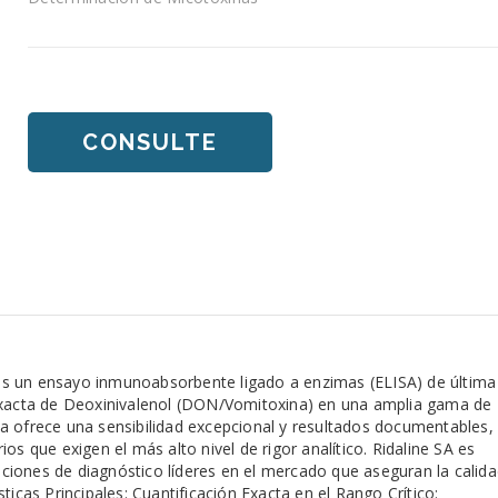
CONSULTE
s un ensayo inmunoabsorbente ligado a enzimas (ELISA) de última
 exacta de Deoxinivalenol (DON/Vomitoxina) en una amplia gama de
a ofrece una sensibilidad excepcional y resultados documentables,
os que exigen el más alto nivel de rigor analítico. Ridaline SA es
iones de diagnóstico líderes en el mercado que aseguran la calid
ticas Principales: Cuantificación Exacta en el Rango Crítico: