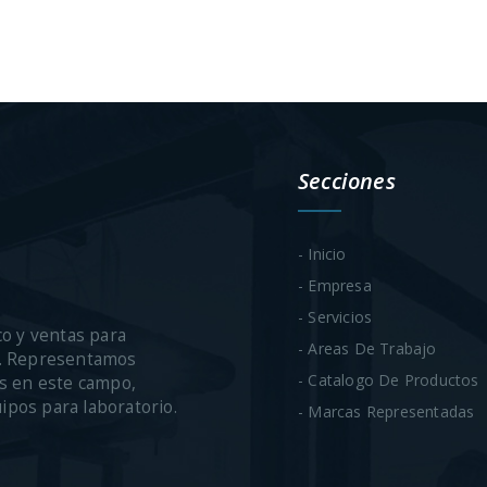
Secciones
- Inicio
- Empresa
- Servicios
co y ventas para
- Areas De Trabajo
ca. Representamos
- Catalogo De Productos
s en este campo,
uipos para laboratorio.
- Marcas Representadas