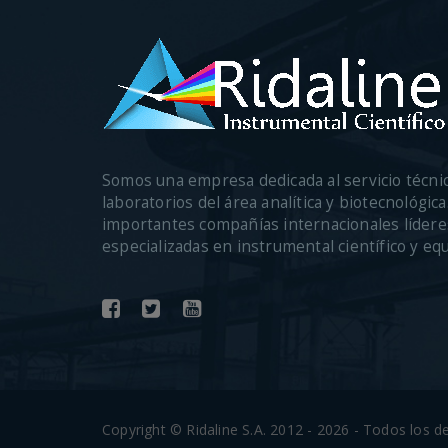
Somos una empresa dedicada al servicio técni
laboratorios del área analítica y biotecnológi
importantes compañías internacionales lídere
especializadas en instrumental científico y eq
Copyright © Ridaline S.A. 2012 - 2026 - Todos los 