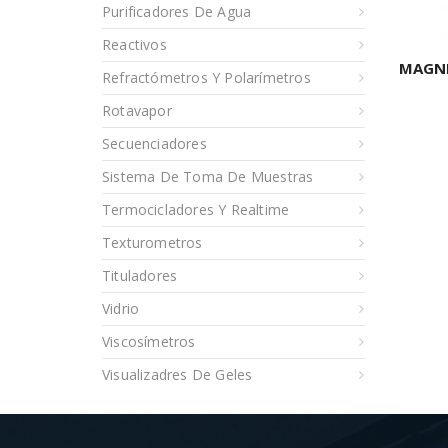
Purificadores De Agua
Reactivos
MAGNE
Refractómetros Y Polarímetros
Rotavapor
Secuenciadores
Sistema De Toma De Muestras
Termocicladores Y Realtime
Texturometros
Tituladores
Vidrio
Viscosímetros
Visualizadres De Geles