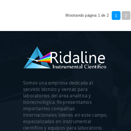
Mostrando página 1 de 2
1
2
Somos una empresa dedicada al
servicio técnico y ventas para
laboratorios del área analítica y
biotecnológica. Representamos
importantes compañías
internacionales líderes en este campo,
especializadas en instrumental
científico y equipos para laboratorio.