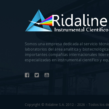
Somos una empresa dedicada al servicio técni
laboratorios del área analítica y biotecnológi
importantes compañías internacionales lídere
especializadas en instrumental científico y eq
Copyright © Ridaline S.A. 2012 - 2026 - Todos los 