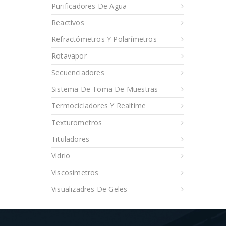
Purificadores De Agua
Reactivos
Refractómetros Y Polarímetros
Rotavapor
Secuenciadores
Sistema De Toma De Muestras
Termocicladores Y Realtime
Texturometros
Tituladores
Vidrio
Viscosímetros
Visualizadres De Geles