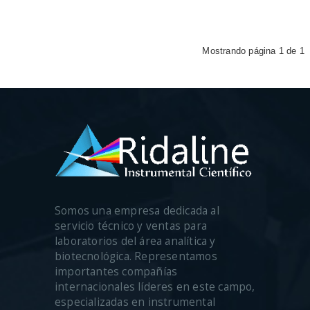
Mostrando página 1 de 1
Somos una empresa dedicada al
servicio técnico y ventas para
laboratorios del área analítica y
biotecnológica. Representamos
importantes compañías
internacionales líderes en este campo,
especializadas en instrumental