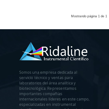
Mostrando página 1 de 1
Somos una empresa dedicada al
servicio técnico y ventas para
laboratorios del área analítica y
biotecnológica. Representamos
importantes compañías
internacionales líderes en este campo,
especializadas en instrumental