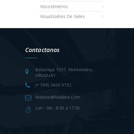
Viscosímetros
Visualizadres De Geles
Contactanos
Belastiquí 1537, Montevideo,
URUGUAY
(+ 598) 2600 0732
Ridaline@ridaline.com
Lun - Vie : 8:30 a 17:30