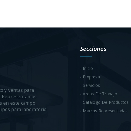
Secciones
- Inicio
- Empresa
- Servicios
co y ventas para
- Areas De Trabajo
ca. Representamos
- Catalogo De Productos
s en este campo,
uipos para laboratorio.
- Marcas Representadas