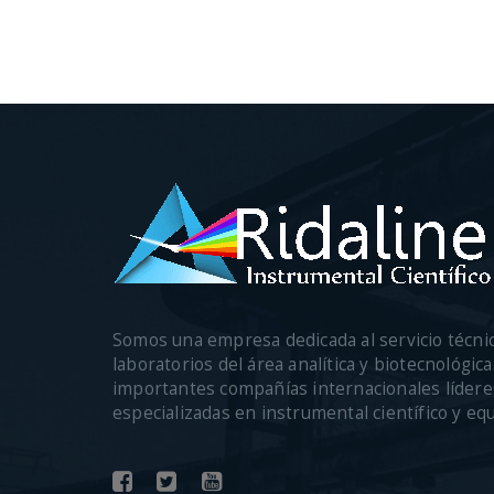
Somos una empresa dedicada al servicio técni
laboratorios del área analítica y biotecnológi
importantes compañías internacionales lídere
especializadas en instrumental científico y eq