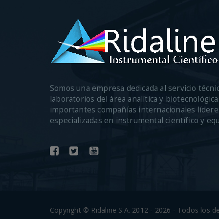
Somos una empresa dedicada al servicio técni
laboratorios del área analítica y biotecnológi
importantes compañías internacionales lídere
especializadas en instrumental científico y eq
Copyright © Ridaline S.A. 2012 - 2026 - Todos los 