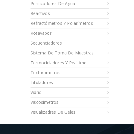
Purificadores De Agua
Reactivos
Refractómetros Y Polarímetros
Rotavapor
Secuenciadores
Sistema De Toma De Muestras
Termocicladores Y Realtime
Texturometros
Tituladores
Vidrio
Viscosímetros
Visualizadres De Geles