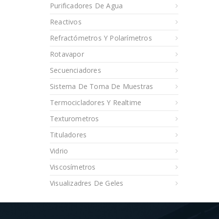
Purificadores De Agua
Reactivos
Refractómetros Y Polarímetros
Rotavapor
Secuenciadores
Sistema De Toma De Muestras
Termocicladores Y Realtime
Texturometros
Tituladores
Vidrio
Viscosímetros
Visualizadres De Geles