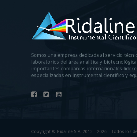
Somos una empresa dedicada al servicio técni
laboratorios del área analítica y biotecnológi
importantes compañías internacionales lídere
especializadas en instrumental científico y eq
Copyright © Ridaline S.A. 2012 - 2026 - Todos los 