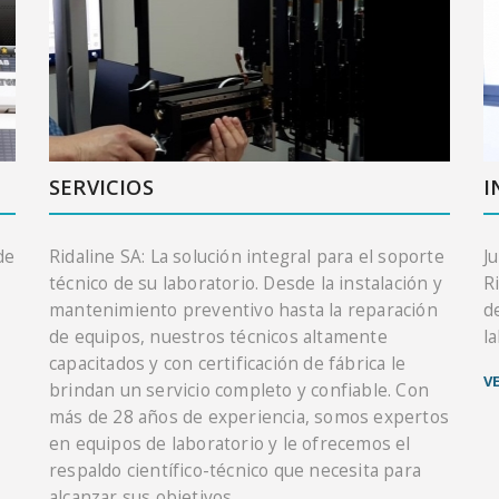
SERVICIOS
I
de
Ridaline SA: La solución integral para el soporte
J
técnico de su laboratorio. Desde la instalación y
R
mantenimiento preventivo hasta la reparación
d
de equipos, nuestros técnicos altamente
l
capacitados y con certificación de fábrica le
V
brindan un servicio completo y confiable. Con
más de 28 años de experiencia, somos expertos
en equipos de laboratorio y le ofrecemos el
respaldo científico-técnico que necesita para
alcanzar sus objetivos.