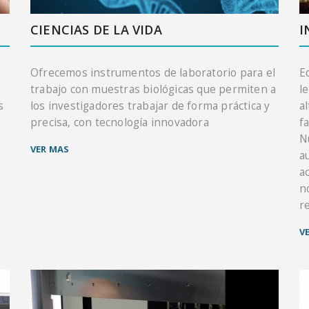
CIENCIAS DE LA VIDA
I
Ofrecemos instrumentos de laboratorio para el
E
trabajo con muestras biológicas que permiten a
l
s
los investigadores trabajar de forma práctica y
a
precisa, con tecnología innovadora
f
N
VER MAS
a
a
n
r
V