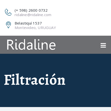
(+ 598) 2600 0732
ridaline@ridaline.com
Belastiquí 1537
Montevideo, URUGUAY
Filtración