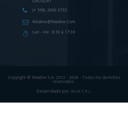
URUGUAY
(+ 598) 2600 0732
Ridaline@ridaline.com
Lun - Vie : 8:30 a 17:30
Copyright © Ridaline S.A. 2012 - 2026 - Todos los derechos
reservados.
Desarrollado por:
Avisil S.R.L.