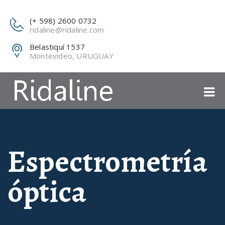
(+ 598) 2600 0732
ridaline@ridaline.com
Belastiquí 1537
Montevideo, URUGUAY
Espectrometría
óptica