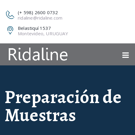
(+ 598) 2600 0732
ridaline@ridaline.com
Belastiquí 1537
Montevideo, URUGUAY
Preparación de
Muestras